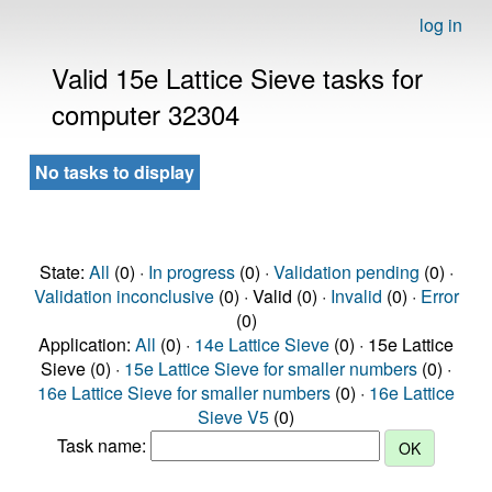
log in
Valid 15e Lattice Sieve tasks for
computer 32304
No tasks to display
State:
All
(0) ·
In progress
(0) ·
Validation pending
(0) ·
Validation inconclusive
(0) · Valid (0) ·
Invalid
(0) ·
Error
(0)
Application:
All
(0) ·
14e Lattice Sieve
(0) · 15e Lattice
Sieve (0) ·
15e Lattice Sieve for smaller numbers
(0) ·
16e Lattice Sieve for smaller numbers
(0) ·
16e Lattice
Sieve V5
(0)
Task name: