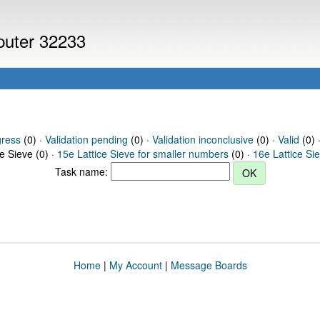
mputer 32233
gress
(0) ·
Validation pending
(0) ·
Validation inconclusive
(0) ·
Valid
(0) ·
ce Sieve (0) ·
15e Lattice Sieve for smaller numbers
(0) ·
16e Lattice Si
Task name:
Home
|
My Account
|
Message Boards