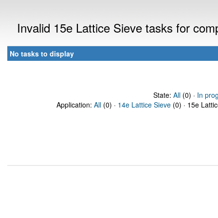
Invalid 15e Lattice Sieve tasks for co
No tasks to display
State:
All
(0) ·
In pro
Application:
All
(0) ·
14e Lattice Sieve
(0) · 15e Latti