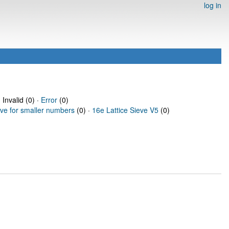
log in
 Invalid (0) ·
Error
(0)
eve for smaller numbers
(0) ·
16e Lattice Sieve V5
(0)