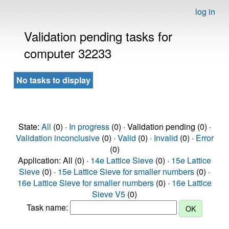
log in
Validation pending tasks for
computer 32233
No tasks to display
State:
All
(0) ·
In progress
(0) · Validation pending (0) ·
Validation inconclusive
(0) ·
Valid
(0) ·
Invalid
(0) ·
Error
(0)
Application: All (0) ·
14e Lattice Sieve
(0) ·
15e Lattice
Sieve
(0) ·
15e Lattice Sieve for smaller numbers
(0) ·
16e Lattice Sieve for smaller numbers
(0) ·
16e Lattice
Sieve V5
(0)
Task name: