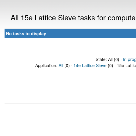
All 15e Lattice Sieve tasks for comput
No tasks to display
State: All (0) ·
In pro
Application:
All
(0) ·
14e Lattice Sieve
(0) · 15e Latti