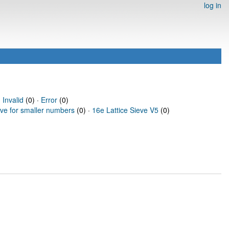
log in
·
Invalid
(0) ·
Error
(0)
eve for smaller numbers
(0) ·
16e Lattice Sieve V5
(0)