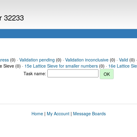
er 32233
gress
(0) ·
Validation pending
(0) ·
Validation inconclusive
(0) ·
Valid
(0) 
ce Sieve (0) ·
15e Lattice Sieve for smaller numbers
(0) ·
16e Lattice Si
Task name:
Home
|
My Account
|
Message Boards