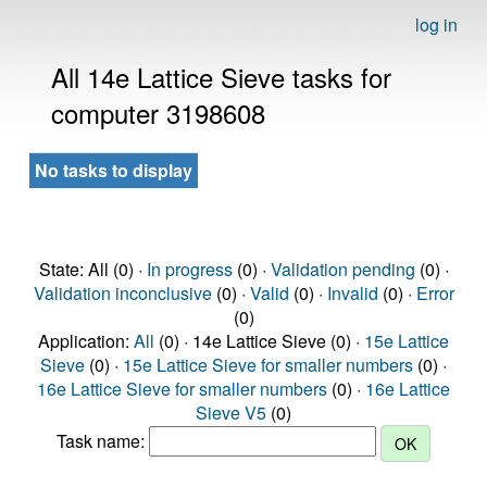
log in
All 14e Lattice Sieve tasks for
computer 3198608
No tasks to display
State: All (0) ·
In progress
(0) ·
Validation pending
(0) ·
Validation inconclusive
(0) ·
Valid
(0) ·
Invalid
(0) ·
Error
(0)
Application:
All
(0) · 14e Lattice Sieve (0) ·
15e Lattice
Sieve
(0) ·
15e Lattice Sieve for smaller numbers
(0) ·
16e Lattice Sieve for smaller numbers
(0) ·
16e Lattice
Sieve V5
(0)
Task name: