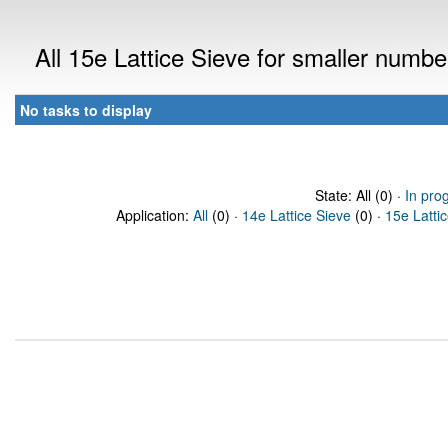
All 15e Lattice Sieve for smaller numb
No tasks to display
State: All (0) ·
In pro
Application:
All
(0) ·
14e Lattice Sieve
(0) ·
15e Latti