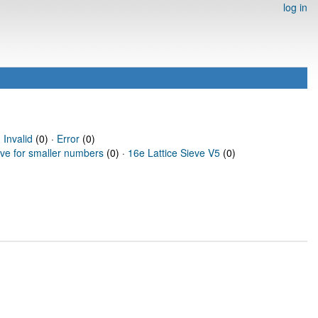
log in
·
Invalid
(0) ·
Error
(0)
eve for smaller numbers
(0) ·
16e Lattice Sieve V5
(0)