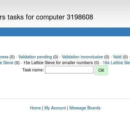
ers tasks for computer 3198608
gress
(0) ·
Validation pending
(0) ·
Validation inconclusive
(0) ·
Valid
(0) 
ce Sieve
(0) · 15e Lattice Sieve for smaller numbers (0) ·
16e Lattice Si
Task name:
Home
|
My Account
|
Message Boards