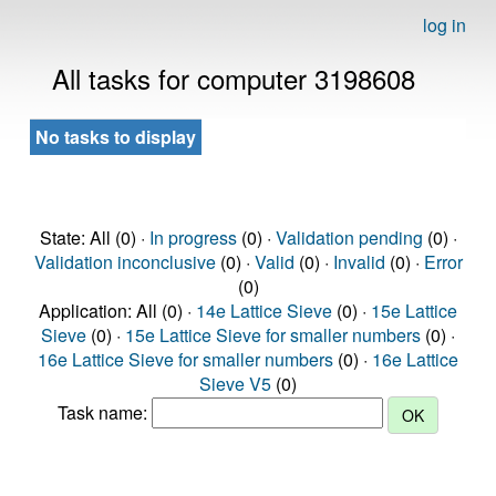
log in
All tasks for computer 3198608
No tasks to display
State: All (0) ·
In progress
(0) ·
Validation pending
(0) ·
Validation inconclusive
(0) ·
Valid
(0) ·
Invalid
(0) ·
Error
(0)
Application: All (0) ·
14e Lattice Sieve
(0) ·
15e Lattice
Sieve
(0) ·
15e Lattice Sieve for smaller numbers
(0) ·
16e Lattice Sieve for smaller numbers
(0) ·
16e Lattice
Sieve V5
(0)
Task name: