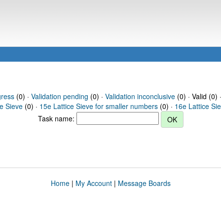
gress
(0) ·
Validation pending
(0) ·
Validation inconclusive
(0) · Valid (0) 
ce Sieve
(0) ·
15e Lattice Sieve for smaller numbers
(0) ·
16e Lattice Si
Task name:
Home
|
My Account
|
Message Boards