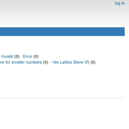
log in
·
Invalid
(0) ·
Error
(0)
eve for smaller numbers
(0) ·
16e Lattice Sieve V5
(0)