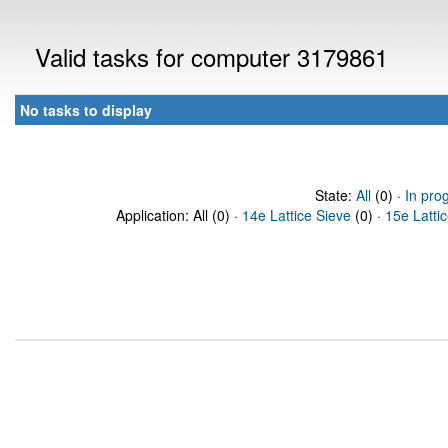
Valid tasks for computer 3179861
No tasks to display
State:
All
(0) ·
In pro
Application: All (0) ·
14e Lattice Sieve
(0) ·
15e Latti