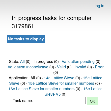
log in
In progress tasks for computer
3179861
No tasks to display
State:
All
(0) · In progress (0) ·
Validation pending
(0) ·
Validation inconclusive
(0) ·
Valid
(0) ·
Invalid
(0) ·
Error
(0)
Application: All (0) ·
14e Lattice Sieve
(0) ·
15e Lattice
Sieve
(0) ·
15e Lattice Sieve for smaller numbers
(0) ·
16e Lattice Sieve for smaller numbers
(0) ·
16e Lattice
Sieve V5
(0)
Task name: