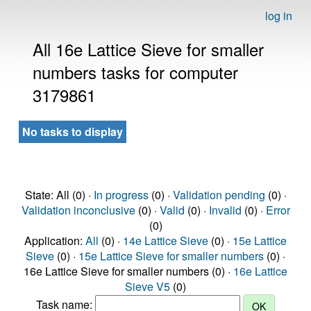
log in
All 16e Lattice Sieve for smaller
numbers tasks for computer
3179861
No tasks to display
State: All (0) ·
In progress
(0) ·
Validation pending
(0) ·
Validation inconclusive
(0) ·
Valid
(0) ·
Invalid
(0) ·
Error
(0)
Application:
All
(0) ·
14e Lattice Sieve
(0) ·
15e Lattice
Sieve
(0) ·
15e Lattice Sieve for smaller numbers
(0) ·
16e Lattice Sieve for smaller numbers (0) ·
16e Lattice
Sieve V5
(0)
Task name: