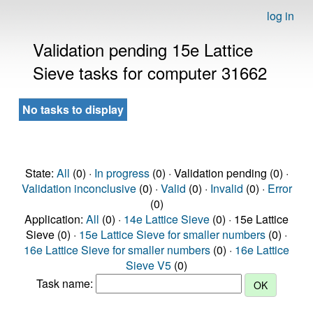
log in
Validation pending 15e Lattice
Sieve tasks for computer 31662
No tasks to display
State:
All
(0) ·
In progress
(0) · Validation pending (0) ·
Validation inconclusive
(0) ·
Valid
(0) ·
Invalid
(0) ·
Error
(0)
Application:
All
(0) ·
14e Lattice Sieve
(0) · 15e Lattice
Sieve (0) ·
15e Lattice Sieve for smaller numbers
(0) ·
16e Lattice Sieve for smaller numbers
(0) ·
16e Lattice
Sieve V5
(0)
Task name: