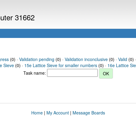
puter 31662
gress
(0) ·
Validation pending
(0) ·
Validation inconclusive
(0) ·
Valid
(0) 
ce Sieve
(0) ·
15e Lattice Sieve for smaller numbers
(0) ·
16e Lattice Si
Task name:
Home
|
My Account
|
Message Boards