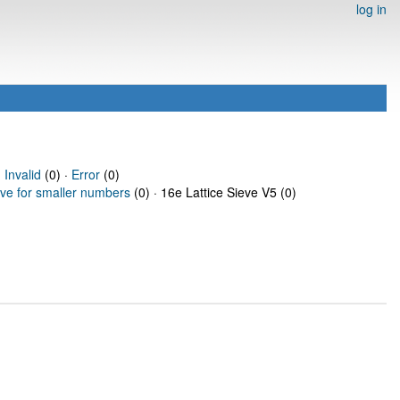
log in
·
Invalid
(0) ·
Error
(0)
eve for smaller numbers
(0) · 16e Lattice Sieve V5 (0)