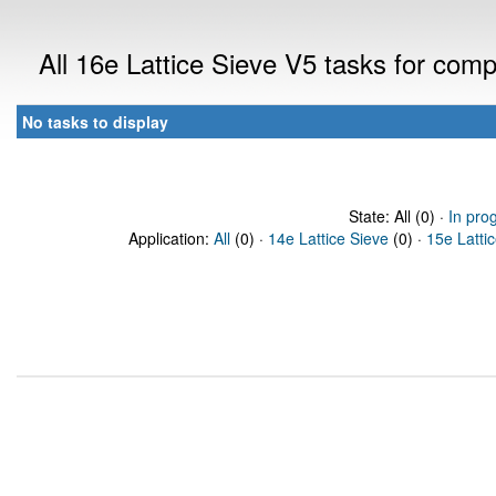
All 16e Lattice Sieve V5 tasks for com
No tasks to display
State: All (0) ·
In pro
Application:
All
(0) ·
14e Lattice Sieve
(0) ·
15e Latti