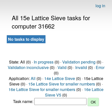
log in
All 15e Lattice Sieve tasks for
computer 31662
No tasks to display
State: All (0) ·
In progress
(0) ·
Validation pending
(0) ·
Validation inconclusive
(0) ·
Valid
(0) ·
Invalid
(0) ·
Error
(0)
Application:
All
(0) ·
14e Lattice Sieve
(0) · 15e Lattice
Sieve (0) ·
15e Lattice Sieve for smaller numbers
(0) ·
16e Lattice Sieve for smaller numbers
(0) ·
16e Lattice
Sieve V5
(0)
Task name: