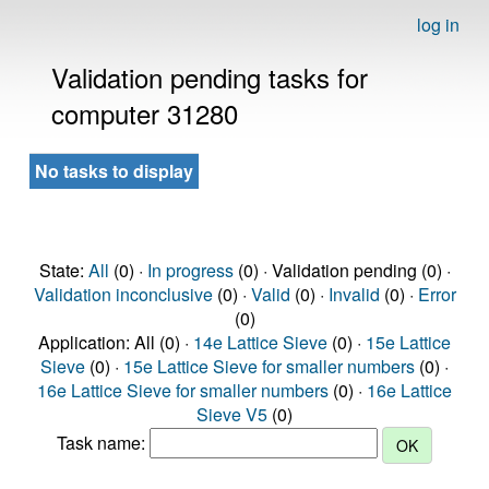
log in
Validation pending tasks for
computer 31280
No tasks to display
State:
All
(0) ·
In progress
(0) · Validation pending (0) ·
Validation inconclusive
(0) ·
Valid
(0) ·
Invalid
(0) ·
Error
(0)
Application: All (0) ·
14e Lattice Sieve
(0) ·
15e Lattice
Sieve
(0) ·
15e Lattice Sieve for smaller numbers
(0) ·
16e Lattice Sieve for smaller numbers
(0) ·
16e Lattice
Sieve V5
(0)
Task name: