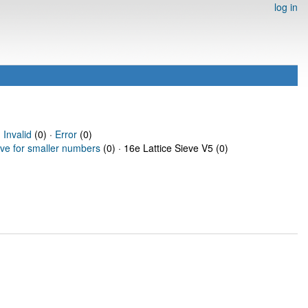
log in
·
Invalid
(0) ·
Error
(0)
eve for smaller numbers
(0) · 16e Lattice Sieve V5 (0)