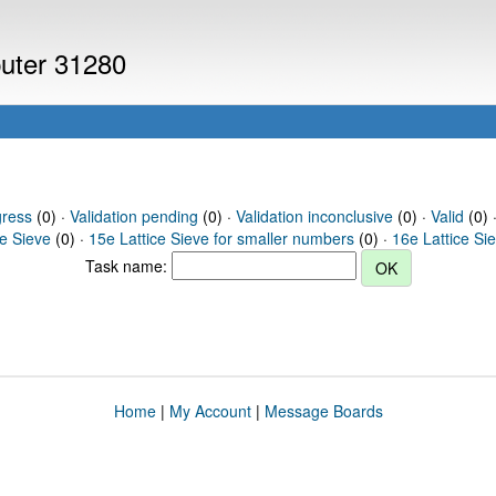
puter 31280
gress
(0) ·
Validation pending
(0) ·
Validation inconclusive
(0) ·
Valid
(0) 
ce Sieve
(0) ·
15e Lattice Sieve for smaller numbers
(0) ·
16e Lattice Si
Task name:
Home
|
My Account
|
Message Boards