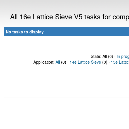
All 16e Lattice Sieve V5 tasks for com
No tasks to display
State: All (0) ·
In pro
Application:
All
(0) ·
14e Lattice Sieve
(0) ·
15e Latti