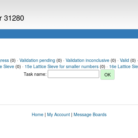
er 31280
gress
(0) ·
Validation pending
(0) ·
Validation inconclusive
(0) ·
Valid
(0) 
ce Sieve
(0) ·
15e Lattice Sieve for smaller numbers
(0) ·
16e Lattice Si
Task name:
Home
|
My Account
|
Message Boards