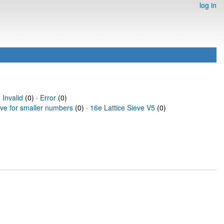
log in
·
Invalid
(0) ·
Error
(0)
eve for smaller numbers
(0) ·
16e Lattice Sieve V5
(0)