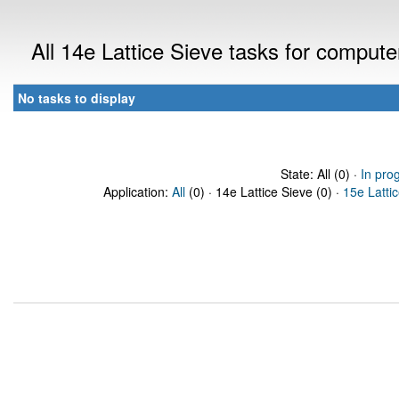
All 14e Lattice Sieve tasks for comput
No tasks to display
State: All (0) ·
In pro
Application:
All
(0) · 14e Lattice Sieve (0) ·
15e Latti