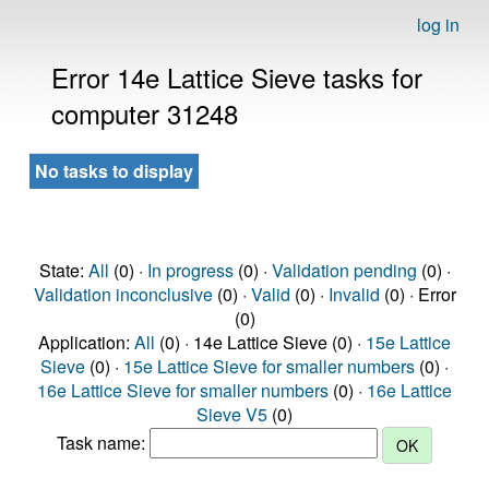
log in
Error 14e Lattice Sieve tasks for
computer 31248
No tasks to display
State:
All
(0) ·
In progress
(0) ·
Validation pending
(0) ·
Validation inconclusive
(0) ·
Valid
(0) ·
Invalid
(0) · Error
(0)
Application:
All
(0) · 14e Lattice Sieve (0) ·
15e Lattice
Sieve
(0) ·
15e Lattice Sieve for smaller numbers
(0) ·
16e Lattice Sieve for smaller numbers
(0) ·
16e Lattice
Sieve V5
(0)
Task name: