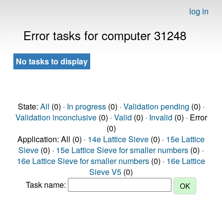
log in
Error tasks for computer 31248
No tasks to display
State:
All
(0) ·
In progress
(0) ·
Validation pending
(0) ·
Validation inconclusive
(0) ·
Valid
(0) ·
Invalid
(0) · Error
(0)
Application: All (0) ·
14e Lattice Sieve
(0) ·
15e Lattice
Sieve
(0) ·
15e Lattice Sieve for smaller numbers
(0) ·
16e Lattice Sieve for smaller numbers
(0) ·
16e Lattice
Sieve V5
(0)
Task name: