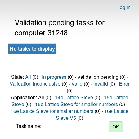
log in
Validation pending tasks for
computer 31248
No tasks to display
State:
All
(0) ·
In progress
(0) · Validation pending (0) ·
Validation inconclusive
(0) ·
Valid
(0) ·
Invalid
(0) ·
Error
(0)
Application: All (0) ·
14e Lattice Sieve
(0) ·
15e Lattice
Sieve
(0) ·
15e Lattice Sieve for smaller numbers
(0) ·
16e Lattice Sieve for smaller numbers
(0) ·
16e Lattice
Sieve V5
(0)
Task name: