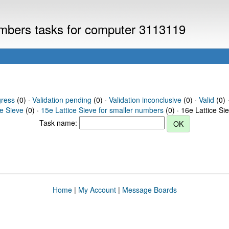
numbers tasks for computer 3113119
gress
(0) ·
Validation pending
(0) ·
Validation inconclusive
(0) ·
Valid
(0) ·
ce Sieve
(0) ·
15e Lattice Sieve for smaller numbers
(0) · 16e Lattice Si
Task name:
Home
|
My Account
|
Message Boards