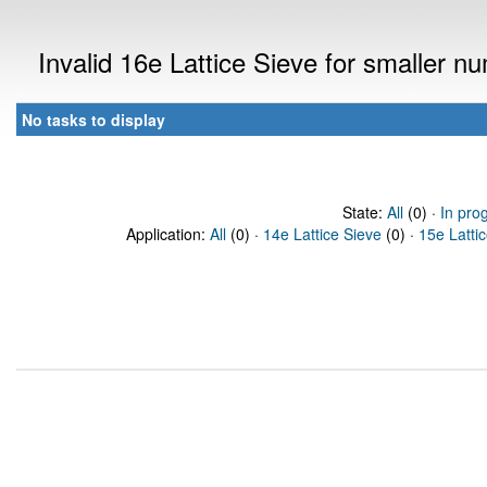
Invalid 16e Lattice Sieve for smaller 
No tasks to display
State:
All
(0) ·
In pro
Application:
All
(0) ·
14e Lattice Sieve
(0) ·
15e Latti