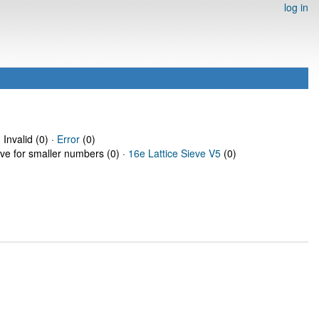
log in
 Invalid (0) ·
Error
(0)
eve for smaller numbers (0) ·
16e Lattice Sieve V5
(0)