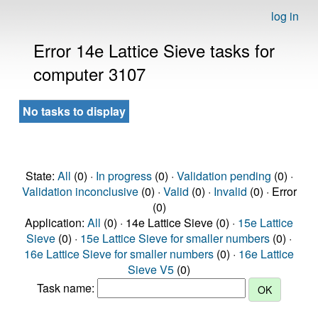
log in
Error 14e Lattice Sieve tasks for
computer 3107
No tasks to display
State:
All
(0) ·
In progress
(0) ·
Validation pending
(0) ·
Validation inconclusive
(0) ·
Valid
(0) ·
Invalid
(0) · Error
(0)
Application:
All
(0) · 14e Lattice Sieve (0) ·
15e Lattice
Sieve
(0) ·
15e Lattice Sieve for smaller numbers
(0) ·
16e Lattice Sieve for smaller numbers
(0) ·
16e Lattice
Sieve V5
(0)
Task name: