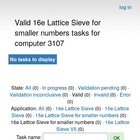
log in
Valid 16e Lattice Sieve for
smaller numbers tasks for
computer 3107
No tasks to display
State:
All
(0) ·
In progress
(0) ·
Validation pending
(0) ·
Validation inconclusive
(0) · Valid (0) ·
Invalid
(0) ·
Error
(0)
Application:
All
(0) ·
14e Lattice Sieve
(0) ·
15e Lattice
Sieve
(0) ·
15e Lattice Sieve for smaller numbers
(0) ·
16e Lattice Sieve for smaller numbers (0) ·
16e Lattice
Sieve V5
(0)
Task name: