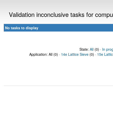
Validation inconclusive tasks for comp
No tasks to display
State:
All
(0) ·
In pro
Application: All (0) ·
14e Lattice Sieve
(0) ·
15e Latti