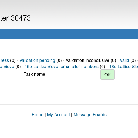
uter 30473
gress
(0) ·
Validation pending
(0) · Validation inconclusive (0) ·
Valid
(0) 
ce Sieve
(0) ·
15e Lattice Sieve for smaller numbers
(0) ·
16e Lattice Si
Task name:
Home
|
My Account
|
Message Boards