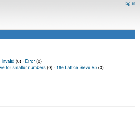
log in
·
Invalid
(0) ·
Error
(0)
eve for smaller numbers
(0) ·
16e Lattice Sieve V5
(0)