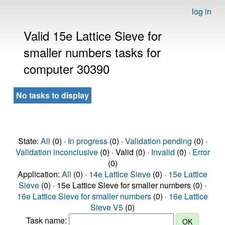
log in
Valid 15e Lattice Sieve for
smaller numbers tasks for
computer 30390
No tasks to display
State:
All
(0) ·
In progress
(0) ·
Validation pending
(0) ·
Validation inconclusive
(0) · Valid (0) ·
Invalid
(0) ·
Error
(0)
Application:
All
(0) ·
14e Lattice Sieve
(0) ·
15e Lattice
Sieve
(0) · 15e Lattice Sieve for smaller numbers (0) ·
16e Lattice Sieve for smaller numbers
(0) ·
16e Lattice
Sieve V5
(0)
Task name: