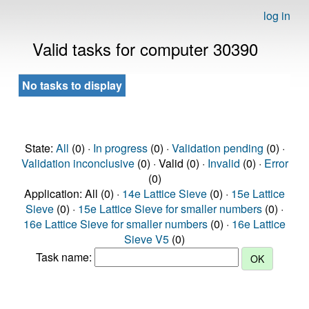
log in
Valid tasks for computer 30390
No tasks to display
State:
All
(0) ·
In progress
(0) ·
Validation pending
(0) ·
Validation inconclusive
(0) · Valid (0) ·
Invalid
(0) ·
Error
(0)
Application: All (0) ·
14e Lattice Sieve
(0) ·
15e Lattice
Sieve
(0) ·
15e Lattice Sieve for smaller numbers
(0) ·
16e Lattice Sieve for smaller numbers
(0) ·
16e Lattice
Sieve V5
(0)
Task name: