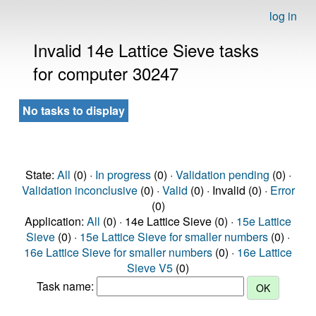
log in
Invalid 14e Lattice Sieve tasks
for computer 30247
No tasks to display
State:
All
(0) ·
In progress
(0) ·
Validation pending
(0) ·
Validation inconclusive
(0) ·
Valid
(0) · Invalid (0) ·
Error
(0)
Application:
All
(0) · 14e Lattice Sieve (0) ·
15e Lattice
Sieve
(0) ·
15e Lattice Sieve for smaller numbers
(0) ·
16e Lattice Sieve for smaller numbers
(0) ·
16e Lattice
Sieve V5
(0)
Task name: