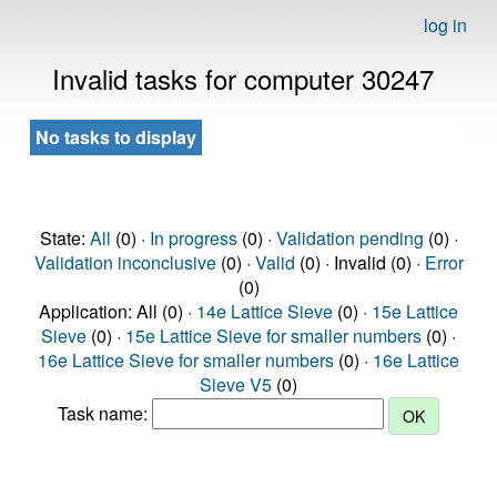
log in
Invalid tasks for computer 30247
No tasks to display
State:
All
(0) ·
In progress
(0) ·
Validation pending
(0) ·
Validation inconclusive
(0) ·
Valid
(0) · Invalid (0) ·
Error
(0)
Application: All (0) ·
14e Lattice Sieve
(0) ·
15e Lattice
Sieve
(0) ·
15e Lattice Sieve for smaller numbers
(0) ·
16e Lattice Sieve for smaller numbers
(0) ·
16e Lattice
Sieve V5
(0)
Task name: