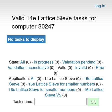
log in
Valid 14e Lattice Sieve tasks for
computer 30247
No tasks to display
State:
All
(0) ·
In progress
(0) ·
Validation pending
(0) ·
Validation inconclusive
(0) · Valid (0) ·
Invalid
(0) ·
Error
(0)
Application:
All
(0) · 14e Lattice Sieve (0) ·
15e Lattice
Sieve
(0) ·
15e Lattice Sieve for smaller numbers
(0) ·
16e Lattice Sieve for smaller numbers
(0) ·
16e Lattice
Sieve V5
(0)
Task name: