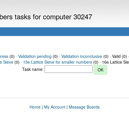
mbers tasks for computer 30247
gress
(0) ·
Validation pending
(0) ·
Validation inconclusive
(0) · Valid (0) 
ce Sieve
(0) ·
15e Lattice Sieve for smaller numbers
(0) · 16e Lattice Si
Task name:
Home
|
My Account
|
Message Boards