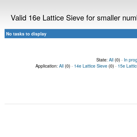
Valid 16e Lattice Sieve for smaller nu
No tasks to display
State:
All
(0) ·
In pro
Application:
All
(0) ·
14e Lattice Sieve
(0) ·
15e Latti