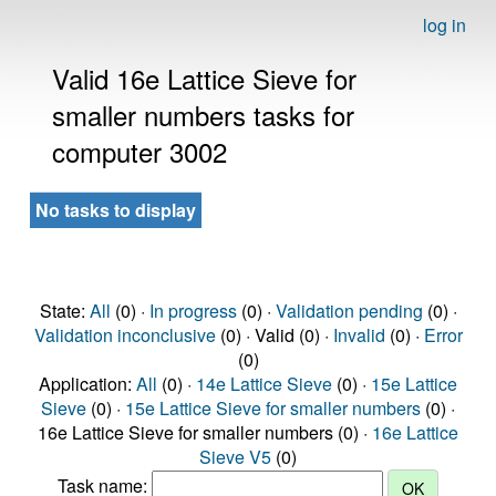
log in
Valid 16e Lattice Sieve for
smaller numbers tasks for
computer 3002
No tasks to display
State:
All
(0) ·
In progress
(0) ·
Validation pending
(0) ·
Validation inconclusive
(0) · Valid (0) ·
Invalid
(0) ·
Error
(0)
Application:
All
(0) ·
14e Lattice Sieve
(0) ·
15e Lattice
Sieve
(0) ·
15e Lattice Sieve for smaller numbers
(0) ·
16e Lattice Sieve for smaller numbers (0) ·
16e Lattice
Sieve V5
(0)
Task name: