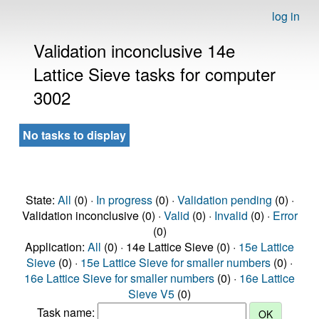
log in
Validation inconclusive 14e
Lattice Sieve tasks for computer
3002
No tasks to display
State:
All
(0) ·
In progress
(0) ·
Validation pending
(0) ·
Validation inconclusive (0) ·
Valid
(0) ·
Invalid
(0) ·
Error
(0)
Application:
All
(0) · 14e Lattice Sieve (0) ·
15e Lattice
Sieve
(0) ·
15e Lattice Sieve for smaller numbers
(0) ·
16e Lattice Sieve for smaller numbers
(0) ·
16e Lattice
Sieve V5
(0)
Task name: