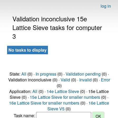
log in
Validation inconclusive 15e
Lattice Sieve tasks for computer
3
No tasks to display
State:
All
(0) ·
In progress
(0) ·
Validation pending
(0) ·
Validation inconclusive (0) ·
Valid
(0) ·
Invalid
(0) ·
Error
(0)
Application:
All
(0) ·
14e Lattice Sieve
(0) · 15e Lattice
Sieve (0) ·
15e Lattice Sieve for smaller numbers
(0) ·
16e Lattice Sieve for smaller numbers
(0) ·
16e Lattice
Sieve V5
(0)
Task name: