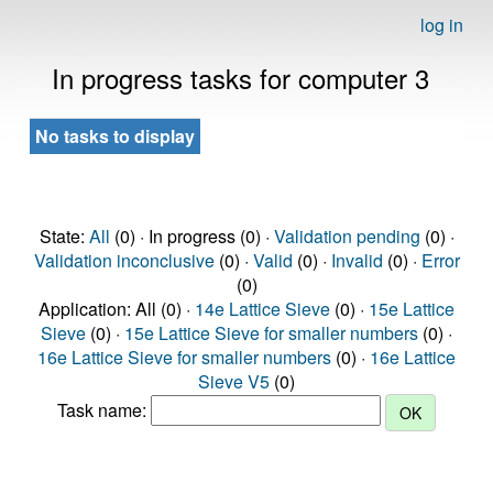
log in
In progress tasks for computer 3
No tasks to display
State:
All
(0) · In progress (0) ·
Validation pending
(0) ·
Validation inconclusive
(0) ·
Valid
(0) ·
Invalid
(0) ·
Error
(0)
Application: All (0) ·
14e Lattice Sieve
(0) ·
15e Lattice
Sieve
(0) ·
15e Lattice Sieve for smaller numbers
(0) ·
16e Lattice Sieve for smaller numbers
(0) ·
16e Lattice
Sieve V5
(0)
Task name: