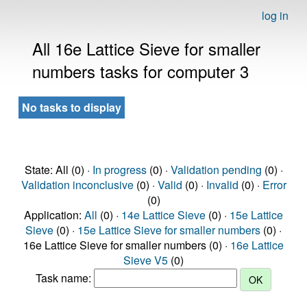
log in
All 16e Lattice Sieve for smaller
numbers tasks for computer 3
No tasks to display
State: All (0) ·
In progress
(0) ·
Validation pending
(0) ·
Validation inconclusive
(0) ·
Valid
(0) ·
Invalid
(0) ·
Error
(0)
Application:
All
(0) ·
14e Lattice Sieve
(0) ·
15e Lattice
Sieve
(0) ·
15e Lattice Sieve for smaller numbers
(0) ·
16e Lattice Sieve for smaller numbers (0) ·
16e Lattice
Sieve V5
(0)
Task name: