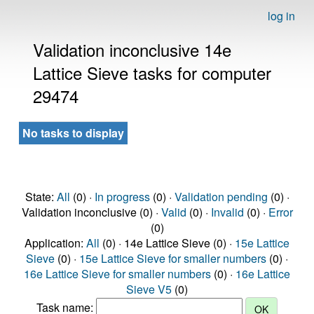
log in
Validation inconclusive 14e
Lattice Sieve tasks for computer
29474
No tasks to display
State:
All
(0) ·
In progress
(0) ·
Validation pending
(0) ·
Validation inconclusive (0) ·
Valid
(0) ·
Invalid
(0) ·
Error
(0)
Application:
All
(0) · 14e Lattice Sieve (0) ·
15e Lattice
Sieve
(0) ·
15e Lattice Sieve for smaller numbers
(0) ·
16e Lattice Sieve for smaller numbers
(0) ·
16e Lattice
Sieve V5
(0)
Task name: