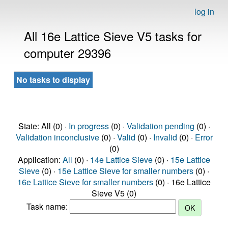
log in
All 16e Lattice Sieve V5 tasks for
computer 29396
No tasks to display
State: All (0) ·
In progress
(0) ·
Validation pending
(0) ·
Validation inconclusive
(0) ·
Valid
(0) ·
Invalid
(0) ·
Error
(0)
Application:
All
(0) ·
14e Lattice Sieve
(0) ·
15e Lattice
Sieve
(0) ·
15e Lattice Sieve for smaller numbers
(0) ·
16e Lattice Sieve for smaller numbers
(0) · 16e Lattice
Sieve V5 (0)
Task name: