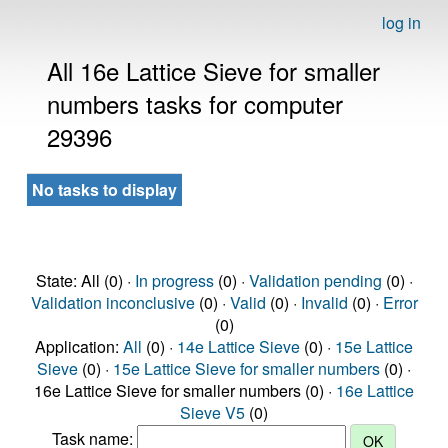
log in
All 16e Lattice Sieve for smaller
numbers tasks for computer
29396
No tasks to display
State: All (0) ·
In progress
(0) ·
Validation pending
(0) ·
Validation inconclusive
(0) ·
Valid
(0) ·
Invalid
(0) ·
Error
(0)
Application:
All
(0) ·
14e Lattice Sieve
(0) ·
15e Lattice
Sieve
(0) ·
15e Lattice Sieve for smaller numbers
(0) ·
16e Lattice Sieve for smaller numbers (0) ·
16e Lattice
Sieve V5
(0)
Task name: