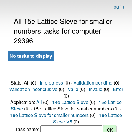
log in
All 15e Lattice Sieve for smaller
numbers tasks for computer
29396
No tasks to display
State: All (0) ·
In progress
(0) ·
Validation pending
(0) ·
Validation inconclusive
(0) ·
Valid
(0) ·
Invalid
(0) ·
Error
(0)
Application:
All
(0) ·
14e Lattice Sieve
(0) ·
15e Lattice
Sieve
(0) · 15e Lattice Sieve for smaller numbers (0) ·
16e Lattice Sieve for smaller numbers
(0) ·
16e Lattice
Sieve V5
(0)
Task name: