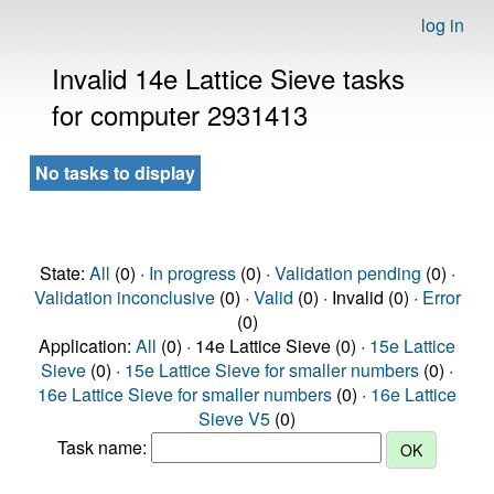
log in
Invalid 14e Lattice Sieve tasks
for computer 2931413
No tasks to display
State:
All
(0) ·
In progress
(0) ·
Validation pending
(0) ·
Validation inconclusive
(0) ·
Valid
(0) · Invalid (0) ·
Error
(0)
Application:
All
(0) · 14e Lattice Sieve (0) ·
15e Lattice
Sieve
(0) ·
15e Lattice Sieve for smaller numbers
(0) ·
16e Lattice Sieve for smaller numbers
(0) ·
16e Lattice
Sieve V5
(0)
Task name: