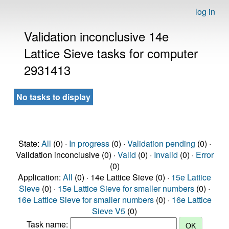
log in
Validation inconclusive 14e
Lattice Sieve tasks for computer
2931413
No tasks to display
State:
All
(0) ·
In progress
(0) ·
Validation pending
(0) ·
Validation inconclusive (0) ·
Valid
(0) ·
Invalid
(0) ·
Error
(0)
Application:
All
(0) · 14e Lattice Sieve (0) ·
15e Lattice
Sieve
(0) ·
15e Lattice Sieve for smaller numbers
(0) ·
16e Lattice Sieve for smaller numbers
(0) ·
16e Lattice
Sieve V5
(0)
Task name: