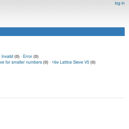
log in
·
Invalid
(0) ·
Error
(0)
eve for smaller numbers
(0) ·
16e Lattice Sieve V5
(0)