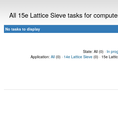
All 15e Lattice Sieve tasks for comput
No tasks to display
State: All (0) ·
In pro
Application:
All
(0) ·
14e Lattice Sieve
(0) · 15e Latti