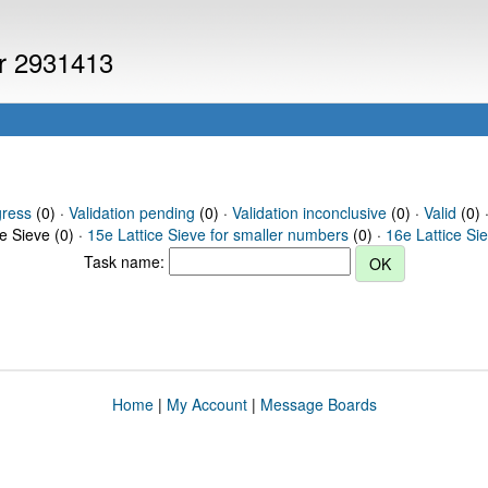
er 2931413
gress
(0) ·
Validation pending
(0) ·
Validation inconclusive
(0) ·
Valid
(0) 
ce Sieve (0) ·
15e Lattice Sieve for smaller numbers
(0) ·
16e Lattice Si
Task name:
Home
|
My Account
|
Message Boards