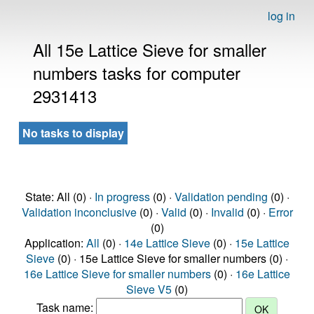
log in
All 15e Lattice Sieve for smaller
numbers tasks for computer
2931413
No tasks to display
State: All (0) ·
In progress
(0) ·
Validation pending
(0) ·
Validation inconclusive
(0) ·
Valid
(0) ·
Invalid
(0) ·
Error
(0)
Application:
All
(0) ·
14e Lattice Sieve
(0) ·
15e Lattice
Sieve
(0) · 15e Lattice Sieve for smaller numbers (0) ·
16e Lattice Sieve for smaller numbers
(0) ·
16e Lattice
Sieve V5
(0)
Task name: