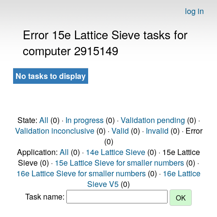
log in
Error 15e Lattice Sieve tasks for
computer 2915149
No tasks to display
State:
All
(0) ·
In progress
(0) ·
Validation pending
(0) ·
Validation inconclusive
(0) ·
Valid
(0) ·
Invalid
(0) · Error
(0)
Application:
All
(0) ·
14e Lattice Sieve
(0) · 15e Lattice
Sieve (0) ·
15e Lattice Sieve for smaller numbers
(0) ·
16e Lattice Sieve for smaller numbers
(0) ·
16e Lattice
Sieve V5
(0)
Task name: