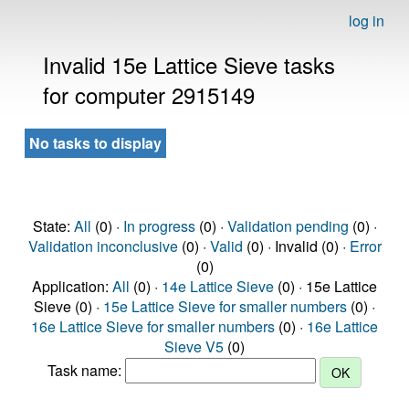
log in
Invalid 15e Lattice Sieve tasks
for computer 2915149
No tasks to display
State:
All
(0) ·
In progress
(0) ·
Validation pending
(0) ·
Validation inconclusive
(0) ·
Valid
(0) · Invalid (0) ·
Error
(0)
Application:
All
(0) ·
14e Lattice Sieve
(0) · 15e Lattice
Sieve (0) ·
15e Lattice Sieve for smaller numbers
(0) ·
16e Lattice Sieve for smaller numbers
(0) ·
16e Lattice
Sieve V5
(0)
Task name: