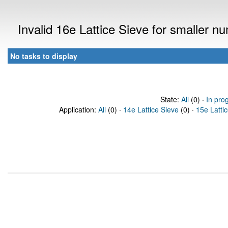
Invalid 16e Lattice Sieve for smaller 
No tasks to display
State:
All
(0) ·
In pro
Application:
All
(0) ·
14e Lattice Sieve
(0) ·
15e Latti