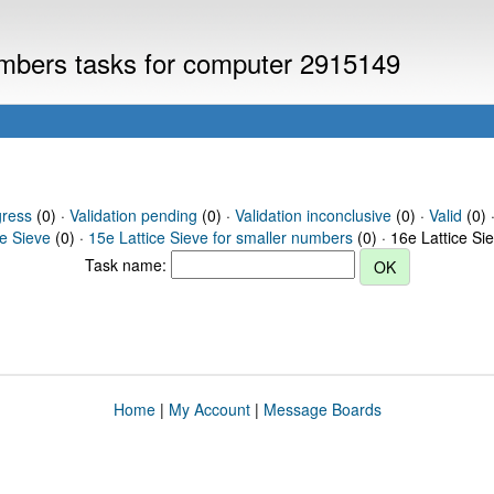
numbers tasks for computer 2915149
gress
(0) ·
Validation pending
(0) ·
Validation inconclusive
(0) ·
Valid
(0) ·
ce Sieve
(0) ·
15e Lattice Sieve for smaller numbers
(0) · 16e Lattice Si
Task name:
Home
|
My Account
|
Message Boards