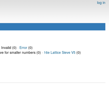
log in
 Invalid (0) ·
Error
(0)
eve for smaller numbers (0) ·
16e Lattice Sieve V5
(0)