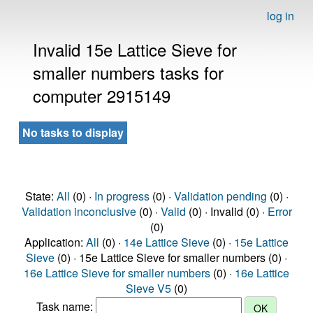
log in
Invalid 15e Lattice Sieve for
smaller numbers tasks for
computer 2915149
No tasks to display
State:
All
(0) ·
In progress
(0) ·
Validation pending
(0) ·
Validation inconclusive
(0) ·
Valid
(0) · Invalid (0) ·
Error
(0)
Application:
All
(0) ·
14e Lattice Sieve
(0) ·
15e Lattice
Sieve
(0) · 15e Lattice Sieve for smaller numbers (0) ·
16e Lattice Sieve for smaller numbers
(0) ·
16e Lattice
Sieve V5
(0)
Task name: