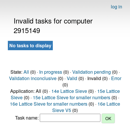
log in
Invalid tasks for computer
2915149
No tasks to display
State:
All
(0) ·
In progress
(0) ·
Validation pending
(0) ·
Validation inconclusive
(0) ·
Valid
(0) · Invalid (0) ·
Error
(0)
Application: All (0) ·
14e Lattice Sieve
(0) ·
15e Lattice
Sieve
(0) ·
15e Lattice Sieve for smaller numbers
(0) ·
16e Lattice Sieve for smaller numbers
(0) ·
16e Lattice
Sieve V5
(0)
Task name: