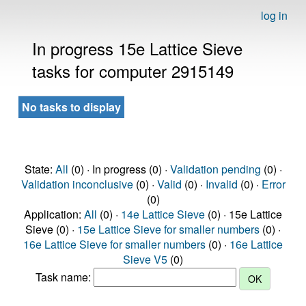
log in
In progress 15e Lattice Sieve
tasks for computer 2915149
No tasks to display
State:
All
(0) · In progress (0) ·
Validation pending
(0) ·
Validation inconclusive
(0) ·
Valid
(0) ·
Invalid
(0) ·
Error
(0)
Application:
All
(0) ·
14e Lattice Sieve
(0) · 15e Lattice
Sieve (0) ·
15e Lattice Sieve for smaller numbers
(0) ·
16e Lattice Sieve for smaller numbers
(0) ·
16e Lattice
Sieve V5
(0)
Task name: