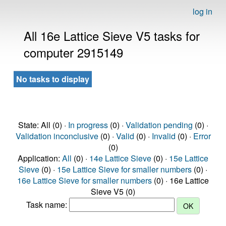
log in
All 16e Lattice Sieve V5 tasks for
computer 2915149
No tasks to display
State: All (0) ·
In progress
(0) ·
Validation pending
(0) ·
Validation inconclusive
(0) ·
Valid
(0) ·
Invalid
(0) ·
Error
(0)
Application:
All
(0) ·
14e Lattice Sieve
(0) ·
15e Lattice
Sieve
(0) ·
15e Lattice Sieve for smaller numbers
(0) ·
16e Lattice Sieve for smaller numbers
(0) · 16e Lattice
Sieve V5 (0)
Task name: