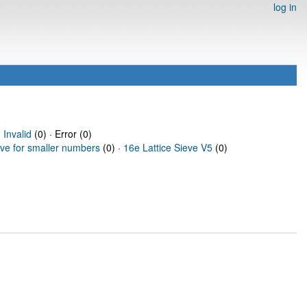
log in
·
Invalid
(0) · Error (0)
eve for smaller numbers
(0) ·
16e Lattice Sieve V5
(0)