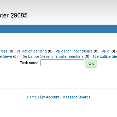
uter 29085
gress
(0) ·
Validation pending
(0) ·
Validation inconclusive
(0) ·
Valid
(0) 
ce Sieve
(0) ·
15e Lattice Sieve for smaller numbers
(0) ·
16e Lattice Si
Task name:
Home
|
My Account
|
Message Boards