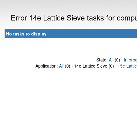
Error 14e Lattice Sieve tasks for comp
No tasks to display
State:
All
(0) ·
In pro
Application:
All
(0) · 14e Lattice Sieve (0) ·
15e Latti